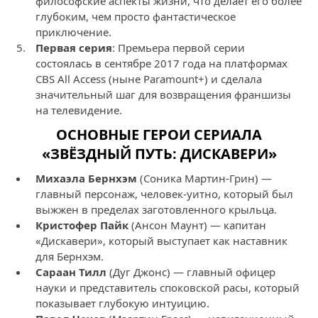
философские аспекты жизни, что делает его более
глубоким, чем просто фантастическое
приключение.
Первая серия
: Премьера первой серии
состоялась в сентябре 2017 года на платформах
CBS All Access (ныне Paramount+) и сделала
значительный шаг для возвращения франшизы
на телевидение.
ОСНОВНЫЕ ГЕРОИ СЕРИАЛА
«ЗВЁЗДНЫЙ ПУТЬ: ДИСКАВЕРИ»
Михаэла Бернхэм
(Соника Мартин-Грин) —
главный персонаж, человек-уитно, который был
выжжен в пределах заготовленного крыльца.
Кристофер Пайк
(Ансон Маунт) — капитан
«Дискавери», который выступает как наставник
для Бернхэм.
Сараан Тилл
(Дуг Джонс) — главный офицер
науки и представитель споковской расы, который
показывает глубокую интуицию.