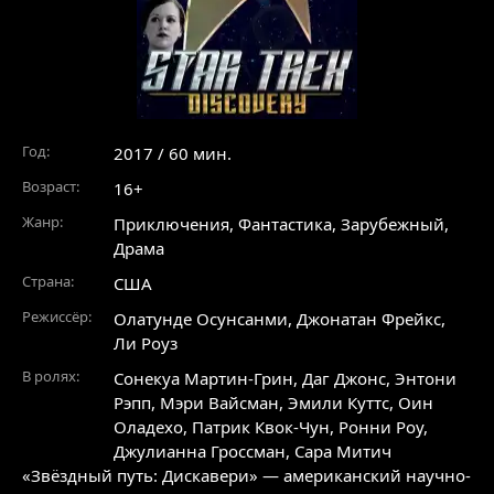
Год:
2017 / 60 мин.
Возраст:
16+
Жанр:
Приключения
,
Фантастика
,
Зарубежный
,
Драма
Страна:
США
Режиссёр:
Олатунде Осунсанми, Джонатан Фрейкс,
Ли Роуз
В ролях:
Сонекуа Мартин-Грин
,
Даг Джонс
,
Энтони
Рэпп
,
Мэри Вайсман
,
Эмили Куттс
,
Оин
Оладехо
,
Патрик Квок-Чун
,
Ронни Роу
,
Джулианна Гроссман
,
Сара Митич
«Звёздный путь: Дискавери» — американский научно-