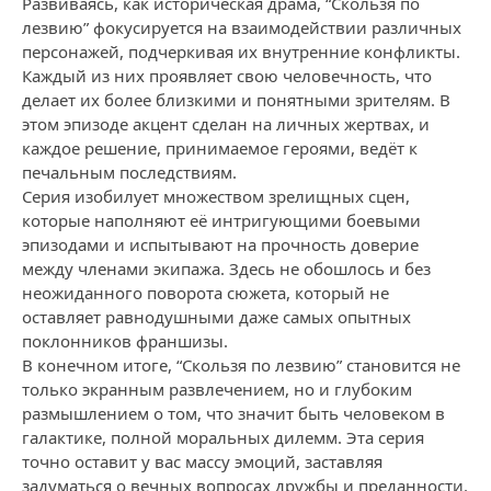
Развиваясь, как историческая драма, “Скользя по
лезвию” фокусируется на взаимодействии различных
персонажей, подчеркивая их внутренние конфликты.
Каждый из них проявляет свою человечность, что
делает их более близкими и понятными зрителям. В
этом эпизоде акцент сделан на личных жертвах, и
каждое решение, принимаемое героями, ведёт к
печальным последствиям.
Серия изобилует множеством зрелищных сцен,
которые наполняют её интригующими боевыми
эпизодами и испытывают на прочность доверие
между членами экипажа. Здесь не обошлось и без
неожиданного поворота сюжета, который не
оставляет равнодушными даже самых опытных
поклонников франшизы.
В конечном итоге, “Скользя по лезвию” становится не
только экранным развлечением, но и глубоким
размышлением о том, что значит быть человеком в
галактике, полной моральных дилемм. Эта серия
точно оставит у вас массу эмоций, заставляя
задуматься о вечных вопросах дружбы и преданности.