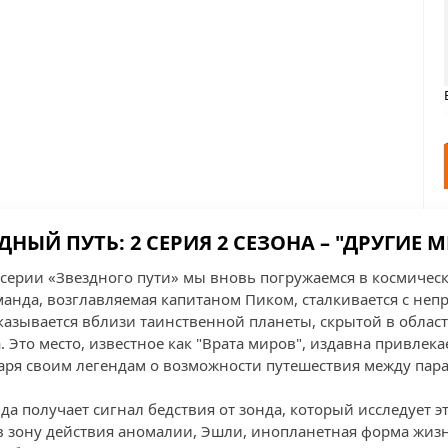
ДНЫЙ ПУТЬ: 2 СЕРИЯ 2 СЕЗОНА – "ДРУГИЕ 
серии «Звездного пути» мы вновь погружаемся в космичес
оманда, возглавляемая капитаном Пиком, сталкивается с непр
казывается вблизи таинственной планеты, скрытой в облас
 Это место, известное как "Врата миров", издавна привлек
аря своим легендам о возможности путешествия между па
да получает сигнал бедствия от зонда, который исследует э
 в зону действия аномалии, Эшли, инопланетная форма жи