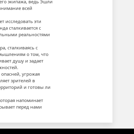
его экипажа, ведь Эшли
 внимание всей
ет исследовать эти
нда сталкивается с
ельными реальностями
а, сталкиваясь с
мышлениям о том, что
ивает душу и задает
жностей.
 опасней, угрожая
вляет зрителей в
ерриторий и готовы ли
которая напоминает
крывает перед нами