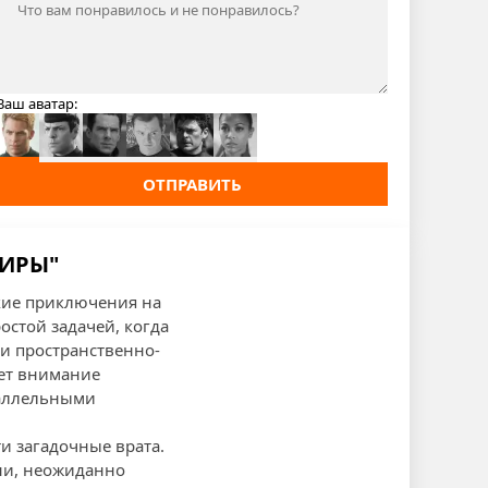
Ваш аватар:
ОТПРАВИТЬ
МИРЫ"
кие приключения на
остой задачей, когда
ти пространственно-
ает внимание
раллельными
ти загадочные врата.
зни, неожиданно