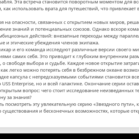
рабля. Эта встреча становится поворотным моментом для вс
, как использовать врата для путешествий, что привлекает
ря на опасности, связанных с открытием новых миров, реша
етение знаний и потенциальных союзов. Однако вскоре кома
амбициозных действий: внезапные переходы между паралл
е и этические убеждения членов экипажа.
икар и его команда исследуют различные версии своего мир
ями самих себя. Это приводит к глубоким внутренним раз
 о свободе выбора и судьбе. Каждое новое открытие затраг
 как легко можно потерять себя в безбрежном океане возмо
адке капсула с непредсказуемыми событиями становится все
 USS Enterprise, но и всей галактике. Окончание серии оста
открытым вопрос: чего стоит исследование неизведанных т
ну за знания?
ть посмотреть эту увлекательную серию «Звездного пути», 
о существования и бесконечных возможностях, которые от