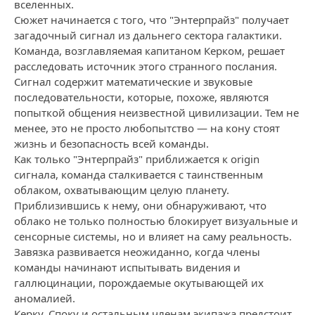
вселенных.
Сюжет начинается с того, что "Энтерпрайз" получает
загадочный сигнал из дальнего сектора галактики.
Команда, возглавляемая капитаном Керком, решает
расследовать источник этого странного послания.
Сигнал содержит математические и звуковые
последовательности, которые, похоже, являются
попыткой общения неизвестной цивилизации. Тем не
менее, это не просто любопытство — на кону стоят
жизнь и безопасность всей команды.
Как только "Энтерпрайз" приближается к origin
сигнала, команда сталкивается с таинственным
облаком, охватывающим целую планету.
Приблизившись к нему, они обнаруживают, что
облако не только полностью блокирует визуальные и
сенсорные системы, но и влияет на саму реальность.
Завязка развивается неожиданно, когда члены
команды начинают испытывать видения и
галлюцинации, порождаемые окутывающей их
аномалией.
Керку, Споку и остальным членам экипажа предстоит