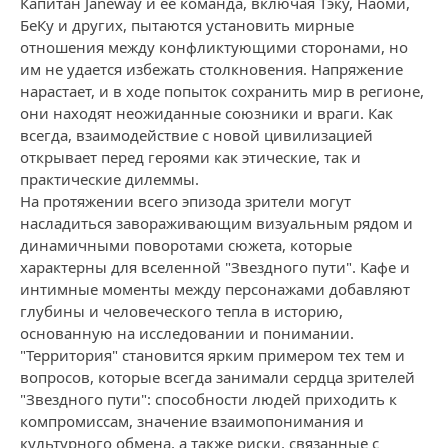
Капитан Janeway и ее команда, включая Тэку, Наоми,
БеКу и других, пытаются установить мирные
отношения между конфликтующими сторонами, но
им не удается избежать столкновения. Напряжение
нарастает, и в ходе попыток сохранить мир в регионе,
они находят неожиданные союзники и враги. Как
всегда, взаимодействие с новой цивилизацией
открывает перед героями как этические, так и
практические дилеммы.
На протяжении всего эпизода зрители могут
насладиться завораживающим визуальным рядом и
динамичными поворотами сюжета, которые
характерны для вселенной "Звездного пути". Кафе и
интимные моменты между персонажами добавляют
глубины и человеческого тепла в историю,
основанную на исследовании и понимании.
"Территория" становится ярким примером тех тем и
вопросов, которые всегда занимали сердца зрителей
"Звездного пути": способности людей приходить к
компромиссам, значение взаимопонимания и
культурного обмена, а также риски, связанные с