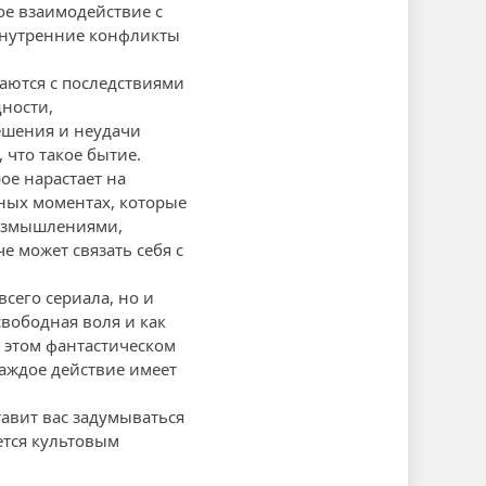
ое взаимодействие с
внутренние конфликты
ваются с последствиями
ности,
ешения и неудачи
 что такое бытие.
е нарастает на
жных моментах, которые
размышлениями,
 может связать себя с
сего сериала, но и
свободная воля и как
 этом фантастическом
аждое действие имеет
тавит вас задумываться
ется культовым