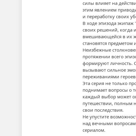
силы влияет на действ
этим явлением приводи
и переработку своих у
В ходе эпизода экипаж 
своих решений, когда 
вмешивающейся в их жи
становятся предметом 
Неизбежные столкновен
протяжении всего эпиз
формируют личность. 
вызывают сильное эмоц
переживаниями героев
Эта серия не только п
поднимает вопросы о т
каждый выбор может оп
путешествии, полным н
свои последствия.
Не упустите возможност
над вечными вопросами
сериалом.