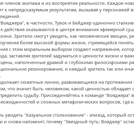
ия членов экипажа и их восприятие реальности. Каждое нов
т к непредсказуемым результатам, вызывая у персонажей 
беждений.
"Вояджера", в частности, Тувок и Бейджер одиночно сталки
их действия оказываются в центре внимания эфемерной сущ
зни. Зрители смогут увидеть, как человеческие эмоции, р
изучения более высокой формы жизни, стремящейся понять,
ия с этим моральным выбором создают напряжение, которо
ода, заставляя зрителей задуматься о ценности жизни и ва
Сцены, наполненные драмой и глубокими философскими 
иональное резонирование, и каждый зритель так или иначе
.
родолжает сюжетные линии, развивающиеся на протяжении в
ом, что значит быть человеком, какой ценностью обладает 
ределить судьбу. Присоединяйтесь к команде "Вояджера" в
еожиданностей и сложных метафизических вопросов, где к
ь увидеть "Казуальное столкновение" - эпизод, который ос
 и снова напомнит, почему "Звездный путь: Вояджер" оста