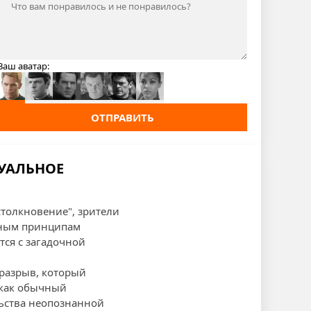
Ваш аватар:
ОТПРАВИТЬ
ЗУАЛЬНОЕ
столкновение", зрители
ьным принципам
тся с загадочной
разрыв, который
 как обычный
льства неопознанной