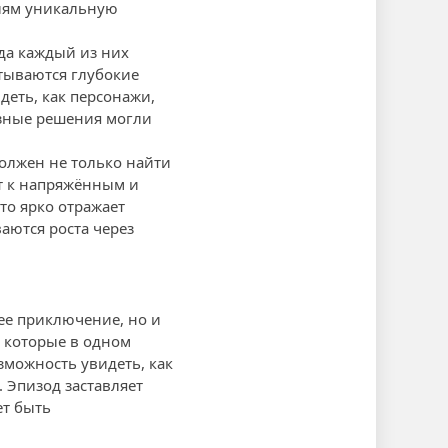
елям уникальную
да каждый из них
атываются глубокие
деть, как персонажи,
азные решения могли
должен не только найти
ит к напряжённым и
то ярко отражает
аются роста через
ее приключение, но и
, которые в одном
зможность увидеть, как
 Эпизод заставляет
ет быть