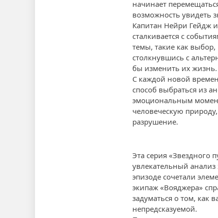
начинает перемещаться
возможность увидеть 
Капитан Нейри Гейдж и
сталкивается с событи
темы, такие как выбор,
столкнувшись с альтер
бы изменить их жизнь.
С каждой новой времен
способ выбраться из а
эмоциональным момента
человеческую природу,
разрушение.
Эта серия «Звездного 
увлекательный анализ 
эпизоде сочетали элем
экипаж «Вояджера» спра
задуматься о том, как
непредсказуемой.