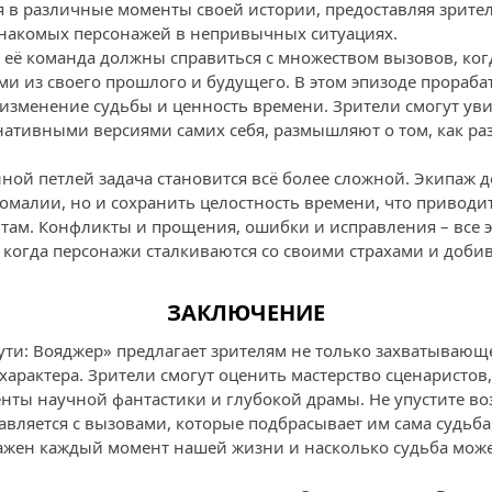
 в различные моменты своей истории, предоставляя зрит
знакомых персонажей в непривычных ситуациях.
 её команда должны справиться с множеством вызовов, ког
ями из своего прошлого и будущего. В этом эпизоде прораб
 изменение судьбы и ценность времени. Зрители смогут уви
нативными версиями самих себя, размышляют о том, как р
ной петлей задача становится всё более сложной. Экипаж 
номалии, но и сохранить целостность времени, что привод
м. Конфликты и прощения, ошибки и исправления – все э
 когда персонажи сталкиваются со своими страхами и добив
ЗАКЛЮЧЕНИЕ
пути: Вояджер» предлагает зрителям не только захватывающ
характера. Зрители смогут оценить мастерство сценаристов
енты научной фантастики и глубокой драмы. Не упустите во
вляется с вызовами, которые подбрасывает им сама судьба.
 важен каждый момент нашей жизни и насколько судьба мож