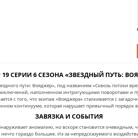
 19 СЕРИИ 6 СЕЗОНА «ЗВЕЗДНЫЙ ПУТЬ: ВО
вездного пути: Вояджер», под названием «Сквозь потоки вр
приключений, наполненном интригующими поворотами и п
ется с того, что экипаж «Вояджера» сталкивается с загадо
енном континууме, которая нарушает привычный порядок 
ЗАВЯЗКА И СОБЫТИЯ
наруживает аномалию, но вскоре становится очевидным, чт
а нечто гораздо большее. Из-за непредсказуемого воздейст