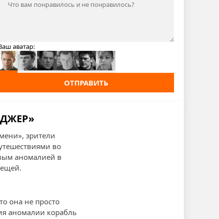
Ваш аватар:
ОТПРАВИТЬ
ЯДЖЕР»
емени», зрители
утешествиями во
чным аномалией в
вещей.
о она не просто
вия аномалии корабль