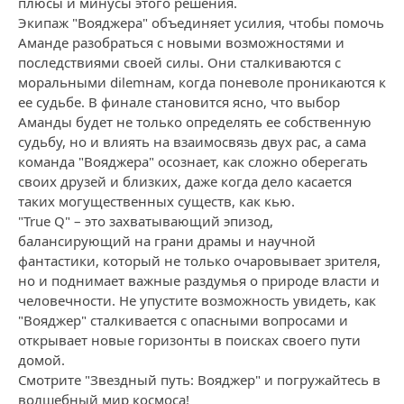
плюсы и минусы этого решения.
Экипаж "Вояджера" объединяет усилия, чтобы помочь
Амандe разобраться с новыми возможностями и
последствиями своей силы. Они сталкиваются с
моральными dilemнам, когда поневоле проникаются к
ее судьбе. В финале становится ясно, что выбор
Аманды будет не только определять ее собственную
судьбу, но и влиять на взаимосвязь двух рас, а сама
команда "Вояджера" осознает, как сложно оберегать
своих друзей и близких, даже когда дело касается
таких могущественных существ, как кью.
"True Q" – это захватывающий эпизод,
балансирующий на грани драмы и научной
фантастики, который не только очаровывает зрителя,
но и поднимает важные раздумья о природе власти и
человечности. Не упустите возможность увидеть, как
"Вояджер" сталкивается с опасными вопросами и
открывает новые горизонты в поисках своего пути
домой.
Смотрите "Звездный путь: Вояджер" и погружайтесь в
волшебный мир космоса!