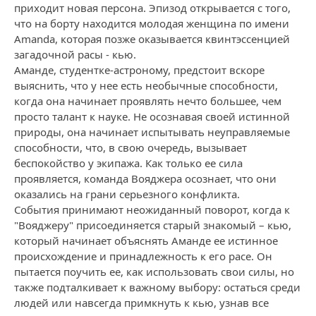
приходит новая персона. Эпизод открывается с того,
что на борту находится молодая женщина по имени
Amanda, которая позже оказывается квинтэссенцией
загадочной расы - кью.
Аманде, студентке-астроному, предстоит вскоре
выяснить, что у нее есть необычные способности,
когда она начинает проявлять нечто большее, чем
просто талант к науке. Не осознавая своей истинной
природы, она начинает испытывать неуправляемые
способности, что, в свою очередь, вызывает
беспокойство у экипажа. Как только ее сила
проявляется, команда Вояджера осознает, что они
оказались на грани серьезного конфликта.
События принимают неожиданный поворот, когда к
"Вояджеру" присоединяется старый знакомый – кью,
который начинает объяснять Аманде ее истинное
происхождение и принадлежность к его расе. Он
пытается поучить ее, как использовать свои силы, но
также подталкивает к важному выбору: остаться среди
людей или навсегда примкнуть к кью, узнав все