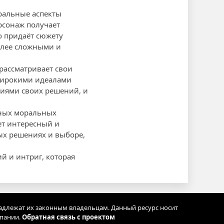
оральные аспекты
рсонаж получает
о придаёт сюжету
олее сложными и
рассматривает свои
 широкими идеалами
виями своих решений, и
енных моральных
ает интересный и
ых решениях и выборе,
й и интриг, которая
адлежат их законным владельцам. Данный ресурс носит
мпании.
Обратная связь с проектом