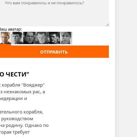
Ваш аватар:
ОТПРАВИТЬ
ЛО ЧЕСТИ"
ж корабля "Вояджер"
з незнакомых рас, а
федерации и
ательного корабля,
д руководством
на родину. Однако по
торая требует