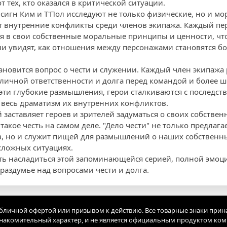
тех, кто оказался в критической ситуации.
нсигн Ким и Т'Пол исследуют не только физические, но и м
ет внутренние конфликты среди членов экипажа. Каждый пе
я в свои собственные моральные принципы и ценности, чт
ли увидят, как отношения между персонажами становятся б
ановится вопрос о чести и служении. Каждый член экипажа 
 личной ответственности и долга перед командой и более
 эти глубокие размышления, герои сталкиваются с последст
 весь драматизм их внутренних конфликтов.
й заставляет героев и зрителей задуматься о своих собств
 такое честь на самом деле. "Дело чести" не только предлаг
, но и служит пищей для размышлений о наших собственн
сложных ситуациях.
ть насладиться этой запоминающейся серией, полной эмоци
 раздумье над вопросами чести и долга.
убличной офертой или призывом к действию. Все товарные знаки прин
акомительный характер, и не является официальным продуктом ко