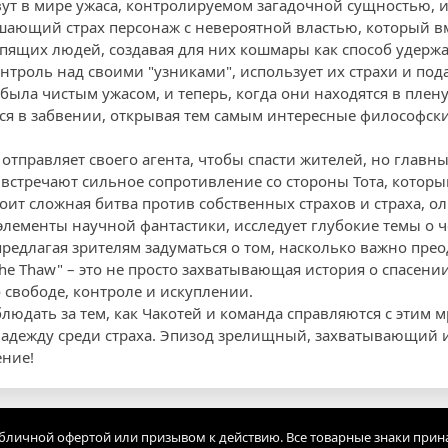
ут в мире ужаса, контролируемом загадочной сущностью, из
ушающий страх персонаж с невероятной властью, который в
пящих людей, создавая для них кошмары как способ удержат
онтроль над своими "узниками", использует их страхи и по
была чистым ужасом, и теперь, когда они находятся в плену
ся в забвении, открывая тем самым интересные философски
отправляет своего агента, чтобы спасти жителей, но главны
 встречают сильное сопротивление со стороны Тота, которы
оит сложная битва против собственных страхов и страха, о
 элементы научной фантастики, исследует глубокие темы о 
предлагая зрителям задуматься о том, насколько важно пре
e Thaw" – это не просто захватывающая история о спасении
о свободе, контроле и искуплении.
блюдать за тем, как Чакотей и команда справляются с этим
адежду среди страха. Эпизод зрелищный, захватывающий 
ение!
убличной офертой или призывом к действию. Все товарные знаки прин