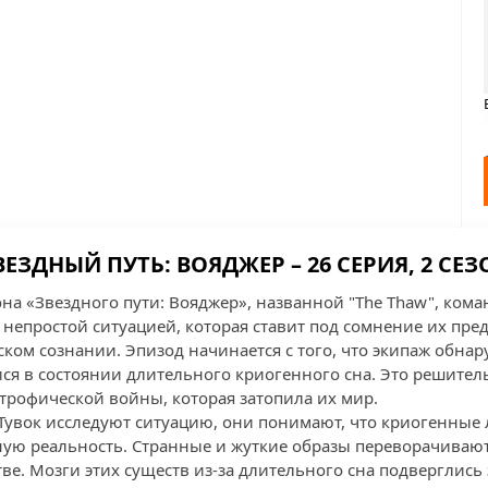
ВЕЗДНЫЙ ПУТЬ: ВОЯДЖЕР – 26 СЕРИЯ, 2 СЕЗ
она «Звездного пути: Вояджер», названной "The Thaw", кома
 непростой ситуацией, которая ставит под сомнение их пре
ком сознании. Эпизод начинается с того, что экипаж обнар
я в состоянии длительного криогенного сна. Это решител
трофической войны, которая затопила их мир.
 Тувок исследуют ситуацию, они понимают, что криогенные
ую реальность. Странные и жуткие образы переворачивают
тве. Мозги этих существ из-за длительного сна подверглис