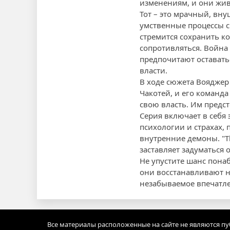
изменениям, и они жив
Тот – это мрачный, вн
умственные процессы с
стремится сохранить к
сопротивляться. Война 
предпочитают оставать
власти.
В ходе сюжета Вояджер 
Чакотей, и его команда
свою власть. Им предст
Серия включает в себя
психологии и страхах, 
внутренние демоны. "Th
заставляет задуматься 
Не упустите шанс пона
они восстанавливают н
незабываемое впечатл
Все материалы расположенные на сайте не являются п