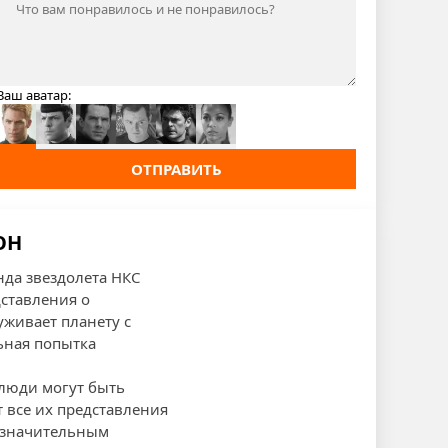
Ваш аватар:
ОТПРАВИТЬ
ОН
нда звездолета НКС
дставления о
уживает планету с
ьная попытка
 люди могут быть
 все их представления
ь значительным