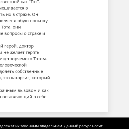
вестной как "Тот".
мешивается в
ь их в страхе. Он
давляет любую попытку
 Тота, они
е вопросы о страхе и
й герой, доктор
й не желает терять
лицетворяемого Тотом.
человеческой
одолеть собственные
, это катарсис, который
 мрачным вызовом и как
и оставляющий о себе
адлежат их законным владельцам. Данный ресурс носит