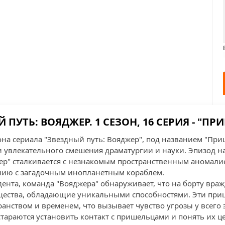
 ПУТЬ: ВОЯДЖЕР. 1 СЕЗОН, 16 СЕРИЯ - "П
зона сериала "Звездный путь: Вояджер", под названием "Пр
 увлекательного смешения драматургии и науки. Эпизод нач
ер" сталкивается с незнакомым пространственным аномалие
нию с загадочным инопланетным кораблем.
ента, команда "Вояджера" обнаруживает, что на борту вра
ущества, обладающие уникальными способностями. Эти пр
анством и временем, что вызывает чувство угрозы у всего 
стараются установить контакт с пришельцами и понять их ц