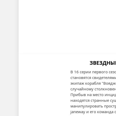
ЗВЕЗДНЫЙ
В 16 серии первого се
становятся свидетелями
экипаж корабля "Воядж
случайному столкнове
Прибыв на место инцид
находятся странные с
манипулировать простр
janeway и его команда 