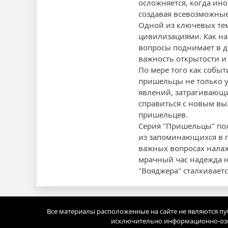
осложняется, когда ин
создавая всевозможны
Одной из ключевых тем
цивилизациями. Как на
вопросы поднимает в д
важность открытости и
По мере того как событ
пришельцы не только у
явлений, затрагивающи
справиться с новым вы
пришельцев.
Серия "Пришельцы" пол
из запоминающихся в п
важных вопросах налаж
мрачный час надежда на
"Вояджера" сталкивает
Все материалы расположенные на сайте не являются п
исключительно информационно-озн