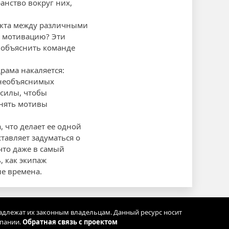
анство вокруг них,
акта между различными
х мотивацию? Эти
 объяснить команде
рама накаляется:
 необъяснимых
 силы, чтобы
онять мотивы
 что делает ее одной
тавляет задуматься о
что даже в самый
, как экипаж
ые времена.
адлежат их законным владельцам. Данный ресурс носит
мпании.
Обратная связь с проектом