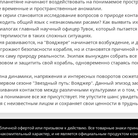
опланетяне начинают воздействовать на понимаемое простр
е временные и пространственные аномалии.
 серии становится исследование вопросов о природе конт
ходить общий язык с незнакомыми расами? Как выявить и
иалогах главный научный офицер Тувок, который пытается
 терпимости в таких сложных ситуациях.
ия развиваются, на "Вояджере" начинается возбуждение, и д
грожают безопасности корабля, но и становятся причиной
х саму природу реальности. Экипаж вынужден собрать все
зовом и защитить свой корабль, одновременно стараясь п
на динамики, напряжения и интересных поворотов сюжета,
ервом сезоне "Звездный путь: Вояджер". Данный эпизод зас
ивания контактов между различными культурами и о том, 
 понимание все же присутствует. Не упустите шанс увидеть
ся с неизвестным лицом и сохраняет свои ценности в трудн
убличной офертой или призывом к действию. Все товарные знаки прин
акомительный характер, и не является официальным продуктом ко