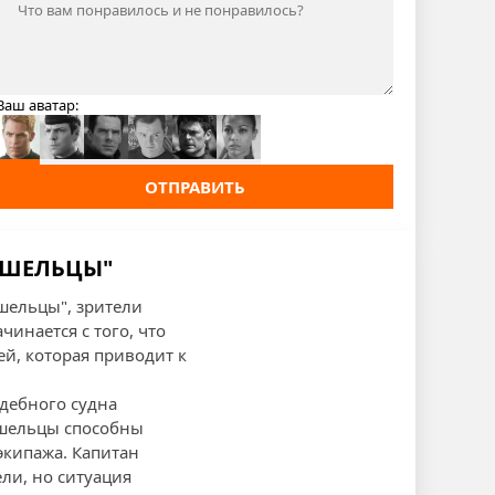
Ваш аватар:
ОТПРАВИТЬ
РИШЕЛЬЦЫ"
ишельцы", зрители
инается с того, что
й, которая приводит к
ждебного судна
ишельцы способны
экипажа. Капитан
ели, но ситуация