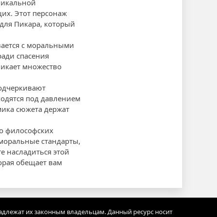
уникальной
их. Этот персонаж
для Пикара, который
ивается с моральными
ради спасения
никает множество
одчеркивают
одятся под давлением
мика сюжета держат
я о философских
моральные стандарты,
е насладиться этой
орая обещает вам
адлежат их законным владельцам. Данный ресурс носит