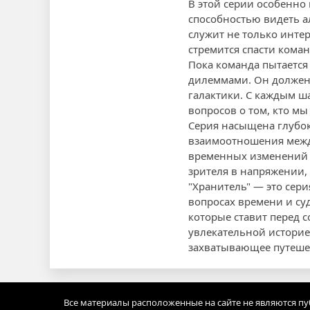
В этой серии особенно
способностью видеть а
служит не только инте
стремится спасти коман
Пока команда пытается
дилеммами. Он должен 
галактики. С каждым ш
вопросов о том, кто м
Серия насыщена глубо
взаимоотношения межд
временных изменений и
зрителя в напряжении, 
"Хранитель" — это сери
вопросах времени и су
которые ставит перед с
увлекательной историе
захватывающее путешес
Все материалы расположенные на сайте не являются п