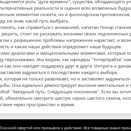
 выделяется роль "духа времени", существа, обладающего 
льтернативные реальности и оценки всех возможных будущ
ресным элементом сюжета, но и философским противником 
ду, не зная, какой путь выбрать.
 понять, как справиться с аномалией, капитан Пикар сталк
решить, стоит ли рисковать жизнями своих подчиненных 
агом к разрешению проблемы напряжение нарастает, и воз
ы есть и какие наши действия определяют наше будущее.
кими диалогами и эмоциональными моментами, которые п
у персонажами. Мы видим, как офицеры "Энтерпрайза" нах
 как они находят поддержку друг в друге. Интрига и дина
заставляя задуматься о последствиях каждого выбора.
я, которая не только развлекает, но и заставляет задуматьс
дьбы. Она идеально демонстрирует высокие ментальные и 
обой "Звездный путь: Следующее поколение". Если вы хотит
й, обязательно смотрите шестую серию шестого сезона, кот
твие через пространство и время.
убличной офертой или призывом к действию. Все товарные знаки прин