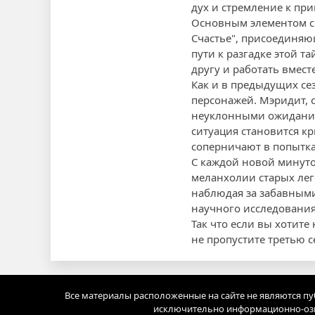
дух и стремление к п
Основным элементом сю
Счастье", присоединяю
пути к разгадке этой 
другу и работать вмест
Как и в предыдущих се
персонажей. Мэридит, 
неуклонными ожиданиям
ситуация становится к
соперничают в попытка
С каждой новой минутой
меланхолии старых леге
наблюдая за забавными
научного исследования
Так что если вы хотит
не пропустите третью с
Все материалы расположенные на сайте не являются п
исключительно информационно-озн