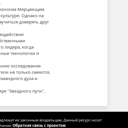
.
ксионском Мерцающем
культуре. Однако на
аучиться доверять друг
модействия
обственными
о лидера, когда
нные технологии и
етанию исследования
ели не только смеются,
омандного духа и
ре "Звездного пути",
адлежат их законным владельцам. Данный ресурс носит
мпании.
Обратная связь с проектом