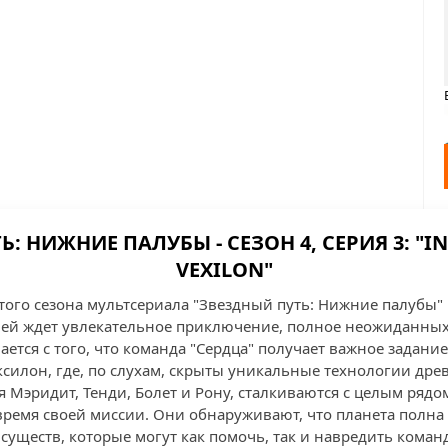
: НИЖНИЕ ПАЛУБЫ - СЕЗОН 4, СЕРИЯ 3: "IN
VEXILON"
того сезона мультсериала "Звездный путь: Нижние палубы" 
ителей ждет увлекательное приключение, полное неожиданны
ется с того, что команда "Сердца" получает важное задани
ксилон, где, по слухам, скрыты уникальные технологии др
 Мэридит, Тенди, Болет и Рону, сталкиваются с целым рядо
время своей миссии. Они обнаруживают, что планета полн
 существ, которые могут как помочь, так и навредить ком