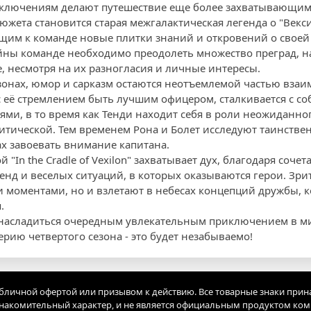
риключениям делают путешествие еще более захватывающим
жета становится старая межгалактическая легенда о "Ве
щим к команде новые плитки знаний и откровений о своей 
тайны команде необходимо преодолеть множество преград, н
е, несмотря на их разногласия и личные интересы.
зонах, юмор и сарказм остаются неотъемлемой частью взаи
с её стремлением быть лучшим офицером, сталкивается с с
и, в то время как Тенди находит себя в роли неожиданног
ритической. Тем временем Рона и Болет исследуют таинстве
х завоевать внимание капитана.
 "In the Cradle of Vexilon" захватывает дух, благодаря соч
нд и веселых ситуаций, в которых оказываются герои. Зрит
 моментами, но и взлетают в небесах концепций дружбы, к
.
е насладиться очередным увлекательным приключением в ми
ерию четвертого сезона - это будет незабываемо!
убличной офертой или призывом к действию. Все товарные знаки прин
акомительный характер, и не является официальным продуктом ко