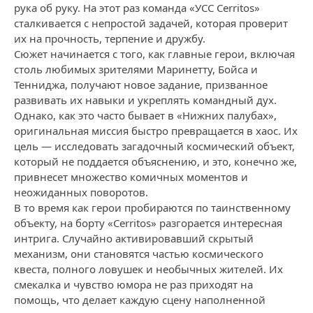
рука об руку. На этот раз команда «УСС Cerritos»
сталкивается с непростой задачей, которая проверит
их на прочность, терпение и дружбу.
Сюжет начинается с того, как главные герои, включая
столь любимых зрителями Маринетту, Бойса и
Тенниджа, получают новое задание, призванное
развивать их навыки и укреплять командный дух.
Однако, как это часто бывает в «Нижних палубах»,
оригинальная миссия быстро превращается в хаос. Их
цель — исследовать загадочный космический объект,
который не поддается объяснению, и это, конечно же,
привнесет множество комичных моментов и
неожиданных поворотов.
В то время как герои пробираются по таинственному
объекту, на борту «Cerritos» разгорается интересная
интрига. Случайно активировавший скрытый
механизм, они становятся частью космического
квеста, полного ловушек и необычных жителей. Их
смекалка и чувство юмора не раз приходят на
помощь, что делает каждую сцену наполненной