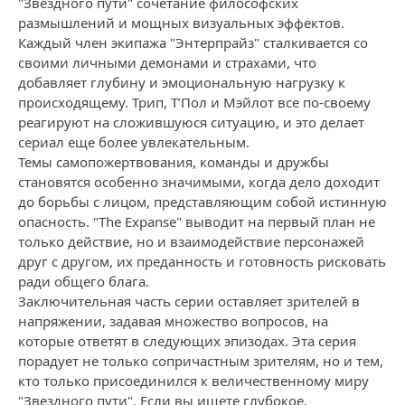
"Звездного пути" сочетание философских
размышлений и мощных визуальных эффектов.
Каждый член экипажа "Энтерпрайз" сталкивается со
своими личными демонами и страхами, что
добавляет глубину и эмоциональную нагрузку к
происходящему. Трип, Т’Пол и Мэйлот все по-своему
реагируют на сложившуюся ситуацию, и это делает
сериал еще более увлекательным.
Темы самопожертвования, команды и дружбы
становятся особенно значимыми, когда дело доходит
до борьбы с лицом, представляющим собой истинную
опасность. "The Expanse" выводит на первый план не
только действие, но и взаимодействие персонажей
друг с другом, их преданность и готовность рисковать
ради общего блага.
Заключительная часть серии оставляет зрителей в
напряжении, задавая множество вопросов, на
которые ответят в следующих эпизодах. Эта серия
порадует не только сопричастным зрителям, но и тем,
кто только присоединился к величественному миру
"Звездного пути". Если вы ищете глубокое,