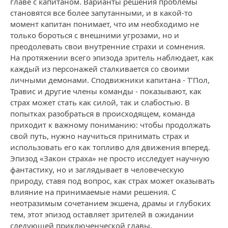
главе с капитаном. Варианты решения проблемы
становятся все более запутанными, и в какой-то
момент капитан понимает, что им необходимо не
только бороться с внешними угрозами, но и
преодолевать свои внутренние страхи и сомнения.
На протяжении всего эпизода зритель наблюдает, как
каждый из персонажей сталкивается со своими
личными демонами. Сподвижники капитана - Т’Пол,
Травис и другие члены команды - показывают, как
страх может стать как силой, так и слабостью. В
попытках разобраться в происходящем, команда
приходит к важному пониманию: чтобы продолжать
свой путь, нужно научиться принимать страх и
использовать его как топливо для движения вперед.
Эпизод «Закон страха» не просто исследует научную
фантастику, но и заглядывает в человеческую
природу, ставя под вопрос, как страх может оказывать
влияние на принимаемые нами решения. С
неотразимым сочетанием экшена, драмы и глубоких
тем, этот эпизод оставляет зрителей в ожидании
следующей приключенческой главы.