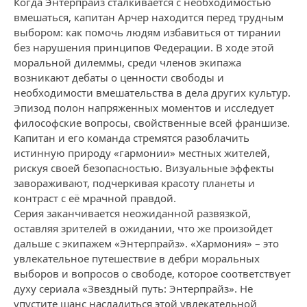
Когда Энтерпрайз сталкивается с необходимостью
вмешаться, капитан Арчер находится перед трудным
выбором: как помочь людям избавиться от тирании
без нарушения принципов Федерации. В ходе этой
моральной дилеммы, среди членов экипажа
возникают дебаты о ценности свободы и
необходимости вмешательства в дела других культур.
Эпизод полон напряженных моментов и исследует
философские вопросы, свойственные всей франшизе.
Капитан и его команда стремятся разоблачить
истинную природу «гармонии» местных жителей,
рискуя своей безопасностью. Визуальные эффекты
завораживают, подчеркивая красоту планеты и
контраст с её мрачной правдой.
Серия заканчивается неожиданной развязкой,
оставляя зрителей в ожидании, что же произойдет
дальше с экипажем «Энтерпрайз». «Хармония» – это
увлекательное путешествие в дебри моральных
выборов и вопросов о свободе, которое соответствует
духу сериала «Звездный путь: Энтерпрайз». Не
упустите шанс насладиться этой увлекательной