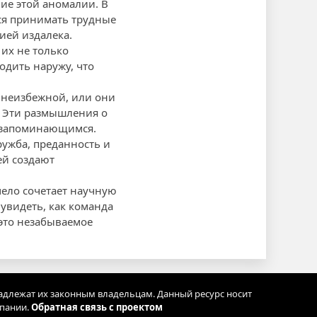
ие этой аномалии. В
тся принимать трудные
ией издалека.
 их не только
одить наружу, что
я неизбежной, или они
? Эти размышления о
о запоминающимся.
ружба, преданность и
ей создают
мело сочетает научную
увидеть, как команда
 это незабываемое
адлежат их законным владельцам. Данный ресурс носит
мпании.
Обратная связь с проектом