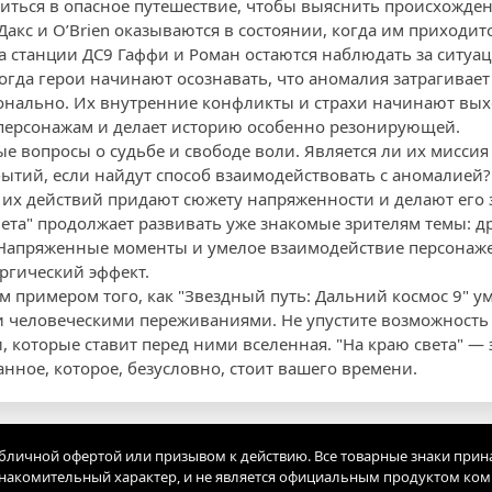
иться в опасное путешествие, чтобы выяснить происхожден
Дакс и О’Brien оказываются в состоянии, когда им приходи
а станции ДС9 Гаффи и Роман остаются наблюдать за ситуац
огда герои начинают осознавать, что аномалия затрагивает
онально. Их внутренние конфликты и страхи начинают вых
персонажам и делает историю особенно резонирующей.
е вопросы о судьбе и свободе воли. Является ли их мисси
бытий, если найдут способ взаимодействовать с аномалией
 их действий придают сюжету напряженности и делают ег
вета" продолжает развивать уже знакомые зрителям темы: д
 Напряженные моменты и умелое взаимодействие персонаж
ргический эффект.
им примером того, как "Звездный путь: Дальний космос 9" у
и человеческими переживаниями. Не упустите возможность 
, которые ставит перед ними вселенная. "На краю света" —
нное, которое, безусловно, стоит вашего времени.
убличной офертой или призывом к действию. Все товарные знаки прин
акомительный характер, и не является официальным продуктом ко