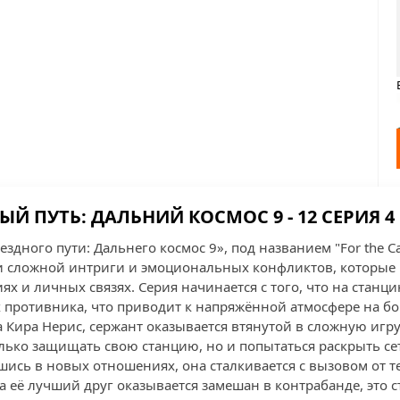
ЫЙ ПУТЬ: ДАЛЬНИЙ КОСМОС 9 - 12 СЕРИЯ 4
ездного пути: Дальнего космос 9», под названием "For the C
и сложной интриги и эмоциональных конфликтов, которые
х и личных связях. Серия начинается с того, что на стан
 противника, что приводит к напряжённой атмосфере на бо
Кира Нерис, сержант оказывается втянутой в сложную игру 
олько защищать свою станцию, но и попытаться раскрыть се
ись в новых отношениях, она сталкивается с вызовом от тех
а её лучший друг оказывается замешан в контрабанде, это 