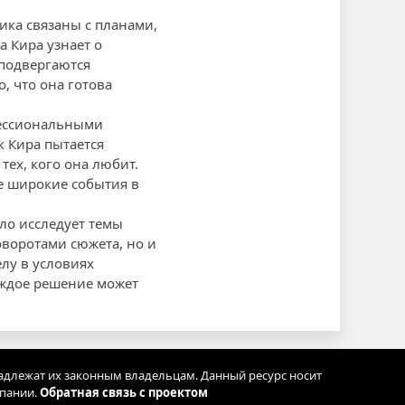
ика связаны с планами,
а Кира узнает о
 подвергаются
, что она готова
фессиональными
к Кира пытается
ех, кого она любит.
ее широкие события в
ло исследует темы
оворотами сюжета, но и
елу в условиях
аждое решение может
адлежат их законным владельцам. Данный ресурс носит
мпании.
Обратная связь с проектом