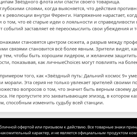
ципам Звёздного флота или спасти своего товарища.
глубокими слоями, когда выясняется, что действия противн
и к революции внутри Ференги. Напряжение нарастает, когд
 о том, что её старые идеи о лояльности и справедливости
 событий заставляет её переосмыслить свои убеждения и то
онажами становятся центром сюжета, а разрыв между про
ми связями становится всё более явным. Зрители видят, ка
у тем, чтобы быть хорошим лидером, и желанием защитить т
сти, показывая, как личныеChoices могут повлиять на бол
примером того, как «Звёздный путь: Дальний космос 9» уме
и морали. Эта серия не только увлекает зрителей своими п
ножество вопросов о том, что значит быть верным своему д
оса. Не пропустите это захватывающее эпизод, в котором к
ям, способным изменить судьбу всей станции.
убличной офертой или призывом к действию. Все товарные знаки прин
акомительный характер, и не является официальным продуктом ко