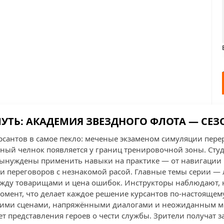
УТЬ: АКАДЕМИЯ ЗВЕЗДНОГО ФЛОТА — СЕЗОН
урсантов в самое пекло: меченые экзаменом симуляции пере
енный челнок появляется у границ тренировочной зоны. Сту
ынуждены применить навыки на практике — от навигации 
 и переговоров с незнакомой расой. Главные темы серии — 
ежду товарищами и цена ошибок. Инструкторы наблюдают,
омент, что делает каждое решение курсантов по-настоящем
кими сценами, напряжёнными диалогами и неожиданным 
т представления героев о чести службы. Зрители получат 