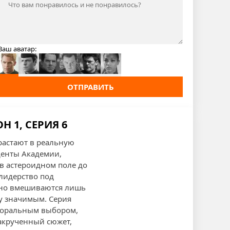
Ваш аватар:
ОТПРАВИТЬ
 1, СЕРИЯ 6
растают в реальную
денты Академии,
в астероидном поле до
лидерство под
 но вмешиваются лишь
у значимым. Серия
моральным выбором,
закрученный сюжет,