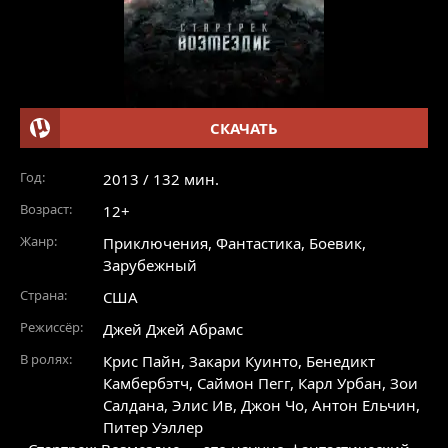
СКАЧАТЬ
Год:
2013 / 132 мин.
Возраст:
12+
Жанр:
Приключения
,
Фантастика
,
Боевик
,
Зарубежный
Страна:
США
Режиссёр:
Джей Джей Абрамс
В ролях:
Крис Пайн
,
Закари Куинто
,
Бенедикт
Камбербэтч
,
Саймон Пегг
,
Карл Урбан
,
Зои
Салдана
,
Элис Ив
,
Джон Чо
,
Антон Ельчин
,
Питер Уэллер