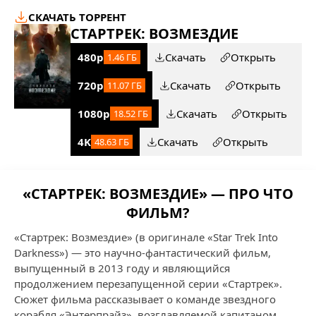
СКАЧАТЬ ТОРРЕНТ
СТАРТРЕК: ВОЗМЕЗДИЕ
480p
Скачать
Открыть
1.46 ГБ
720p
Скачать
Открыть
11.07 ГБ
1080p
Скачать
Открыть
18.52 ГБ
4K
Скачать
Открыть
48.63 ГБ
«СТАРТРЕК: ВОЗМЕЗДИЕ» — ПРО ЧТО
ФИЛЬМ?
«Стартрек: Возмездие» (в оригинале «Star Trek Into
Darkness») — это научно-фантастический фильм,
выпущенный в 2013 году и являющийся
продолжением перезапущенной серии «Стартрек».
Сюжет фильма рассказывает о команде звездного
корабля «Энтерпрайз», возглавляемой капитаном