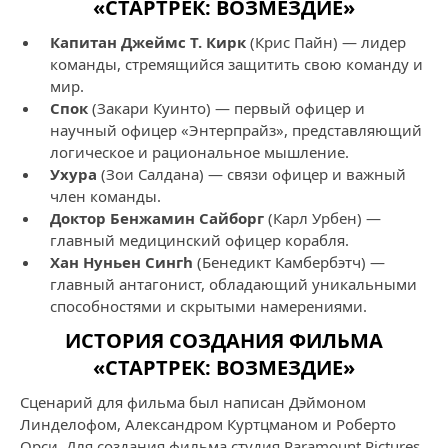
«СТАРТРЕК: ВОЗМЕЗДИЕ»
Капитан Джеймс Т. Кирк
(Крис Пайн) — лидер
команды, стремящийся защитить свою команду и
мир.
Спок
(Закари Куинто) — первый офицер и
научный офицер «Энтерпрайз», представляющий
логическое и рациональное мышление.
Ухура
(Зои Салдана) — связи офицер и важный
член команды.
Доктор Бенжамин Сайборг
(Карл Урбен) —
главный медицинский офицер корабля.
Хан Нуньен Сингh
(Бенедикт Камбербэтч) —
главный антагонист, обладающий уникальными
способностями и скрытыми намерениями.
ИСТОРИЯ СОЗДАНИЯ ФИЛЬМА
«СТАРТРЕК: ВОЗМЕЗДИЕ»
Сценарий для фильма был написан Дэймоном
Линделофом, Александром Куртцманом и Роберто
Орси. Для создания фильма студия Paramount Pictures