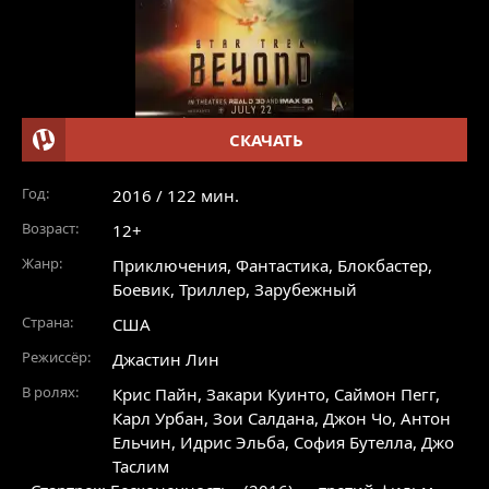
СКАЧАТЬ
Год:
2016 / 122 мин.
Возраст:
12+
Жанр:
Приключения
,
Фантастика
,
Блокбастер
,
Боевик
,
Триллер
,
Зарубежный
Страна:
США
Режиссёр:
Джастин Лин
В ролях:
Крис Пайн
,
Закари Куинто
,
Саймон Пегг
,
Карл Урбан
,
Зои Салдана
,
Джон Чо
,
Антон
Ельчин
,
Идрис Эльба
,
София Бутелла
,
Джо
Таслим