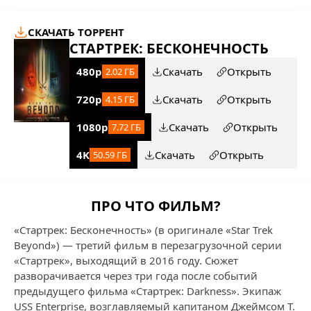
СКАЧАТЬ ТОРРЕНТ
СТАРТРЕК: БЕСКОНЕЧНОСТЬ
480p
Скачать
Открыть
2.02 ГБ
720p
Скачать
Открыть
4.15 ГБ
1080p
Скачать
Открыть
7.72 ГБ
4K
Скачать
Открыть
50.59 ГБ
ПРО ЧТО ФИЛЬМ?
«Стартрек: Бесконечность» (в оригинале «Star Trek
Beyond») — третий фильм в перезагрузочной серии
«Стартрек», выходящий в 2016 году. Сюжет
разворачивается через три года после событий
предыдущего фильма «Стартрек: Darkness». Экипаж
USS Enterprise, возглавляемый капитаном Джеймсом Т.